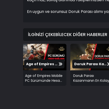
En uygun ve sorunsuz Doruk Parası alımı y
İLGİNİZİ ÇEKEBİLECEK DİĞER HABERLER
Age of Empires Mobile PC Sürümünde Hesap Kaybetme Riski! Hesabınızı Nasıl Bağlarsınız ve Doruk Parası Kilitlenmesini Nasıl Önlersiniz?
Doruk Parası Kazanmanın En Kolay Yolları
Age of Empires Mobile
Doruk Parası
PC Sürümünde Hesap
Kazanmanın En Kola
Bağlantıları Nasıl
Yolları | Doruk Parası
Yapılır?
Nasıl Kazanılır?