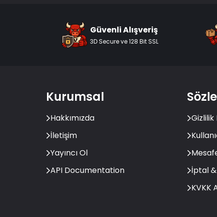
Güvenli Alışveriş
3D Secure ve 128 Bit SSL
Kurumsal
Sözl
Hakkımızda
Gizlilik
İletişim
Kullan
Yayıncı Ol
Mesafe
API Documentation
İptal &
KVKK A