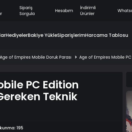
Sipariş
İndirimli
Hesabım
Whats
r
Sorgula
Ürünler
ar
Hediyeler
Bakiye Yükle
Siparişlerim
Harcama Tablosu
Age of Empires Mobile Doruk Parası
Age of Empires Mobile PC 
bile PC Edition
 Gereken Teknik
kunma: 195