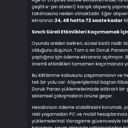
çeşitli e-pin siteleri) karışık alışveriş yap
takılmasına neden olmaktadır. Eğer alışveriş
ekranınızı
24, 48 hatta 72 saate kadar
ki
Sınırlı Süreli Etkinlikleri Kaçırmamak İ
Oyunda aniden beliren, süresi kısıtlı nadir b
olduğunu düşünün. Tam o an Doruk Parasına i
yaptığınız için ödeme ekranınız açılmıyor. B
önemli etkinlikleri tamamen kaçırmanıza yo
Bu kilitlenme kabusunu yaşamamanın ve he
tek bir yolu var: Alışverişlerinizi baştan it
Doruk Parası yüklemelerinizde istikrarlı bir
sistemsel çakışmaların önüne geçer.
Hesabınızın ödeme stabilitesini korumak, ya
riski yaşamadan PC ve mobil hesaplarınız
yüklemelerinizi Vioragame güvencesiyle tek 
kaçırmaz, savaş alanında rakiplerinizden h