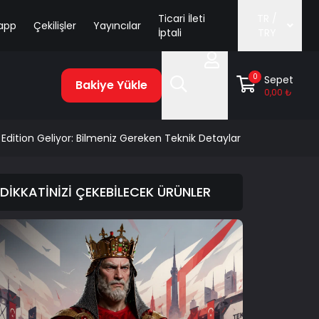
Ticari İleti
TR /
app
Çekilişler
Yayıncılar
İptali
TRY
0
Sepet
Bakiye Yükle
0,00 ₺
Edition Geliyor: Bilmeniz Gereken Teknik Detaylar
DİKKATİNİZİ ÇEKEBİLECEK ÜRÜNLER