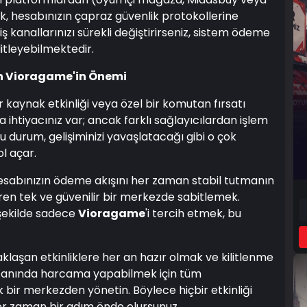
mak, hesabınızın çapraz güvenlik protokollerine
 kanallarınızı sürekli değiştirirseniz, sistem ödeme
litleyebilmektedir.
çin Vioragame'in Önemi
ir kaynak etkinliği veya özel bir komutan fırsatı
htiyacınız var; ancak farklı sağlayıcılardan işlem
u durum, gelişiminizi yavaşlatacağı gibi o çok
l açar.
sabınızın ödeme akışını her zaman stabil tutmanın
ibaren tek ve güvenilir bir merkezde sabitlemek.
 şekilde sadece
Vioragame
'i tercih etmek, bu
klaşan etkinliklere her an hazır olmak ve kilitlenme
a anında harcama yapabilmek için tüm
bir merkezden yönetin. Böylece hiçbir etkinliği
er zaman bir adım önde olursunuz.