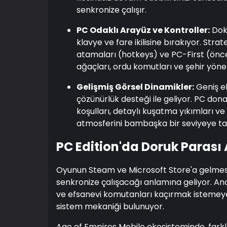
senkronize çalışır.
PC Odaklı Arayüz ve Kontroller:
Dok
klavye ve fare ikilisine bırakıyor. Strat
atamaları (hotkeys) ve PC-First (önce
ağaçları, ordu komutları ve şehir yönet
Gelişmiş Görsel Dinamikler:
Geniş ek
çözünürlük desteği ile geliyor. PC do
koşulları, detaylı kuşatma yıkımları v
atmosferini bambaşka bir seviyeye ta
PC Edition'da Doruk Parası 
Oyunun Steam ve Microsoft Store'a gelmesi,
senkronize çalışacağı anlamına geliyor. Ancak
ve efsanevi komutanları kaçırmak istemeyen
sistem mekaniği bulunuyor.
Age of Empires Mobile ekosisteminde, fark