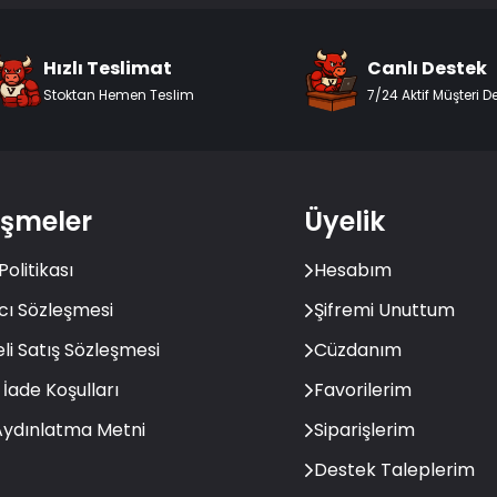
Hızlı Teslimat
Canlı Destek
Stoktan Hemen Teslim
7/24 Aktif Müşteri D
eşmeler
Üyelik
 Politikası
Hesabım
ıcı Sözleşmesi
Şifremi Unuttum
li Satış Sözleşmesi
Cüzdanım
 İade Koşulları
Favorilerim
ydınlatma Metni
Siparişlerim
Destek Taleplerim