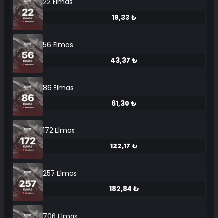
22 Elmas
18,33 ₺
56 Elmas
43,37 ₺
86 Elmas
61,30 ₺
172 Elmas
122,17 ₺
257 Elmas
182,84 ₺
706 Elmas