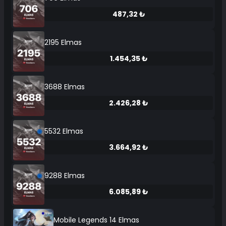
487,32 ₺
2195 Elmas
1.454,35 ₺
3688 Elmas
2.426,28 ₺
5532 Elmas
3.664,92 ₺
9288 Elmas
6.085,89 ₺
Mobile Legends 14 Elmas