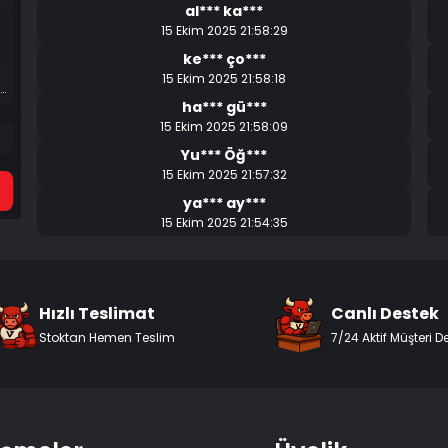
al*** ka***
15 Ekim 2025 21:58:29
ke*** ço***
15 Ekim 2025 21:58:18
e
ha*** gü***
15 Ekim 2025 21:58:09
Yu*** Öğ***
15 Ekim 2025 21:57:32
ya*** ay***
15 Ekim 2025 21:54:35
Ha*** Sö***
15 Ekim 2025 21:53:34
Me*** *** Te*** ***
Hızlı Teslimat
Canlı Destek
15 Ekim 2025 21:50:22
Stoktan Hemen Teslim
7/24 Aktif Müşteri D