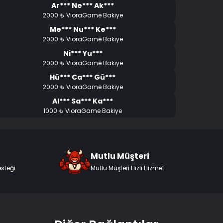
Ar*** Ne*** Ak***
2000 ₺ VioraGame Bakiye
Me*** Nu*** Ke***
2000 ₺ VioraGame Bakiye
Ni*** Yu***
2000 ₺ VioraGame Bakiye
Hü*** Ca*** Gü***
2000 ₺ VioraGame Bakiye
Al*** Sa*** Ka***
1000 ₺ VioraGame Bakiye
Bi*** Av***
1000 ₺ VioraGame Bakiye
Em*** Sö***
Mutlu Müşteri
1000 ₺ VioraGame Bakiye
esteği
Mutlu Müşteri Hızlı Hizmet
Ma*** Pa***
1000 ₺ VioraGame Bakiye
Em*** Sö***
1000 ₺ VioraGame Bakiye
Me*** Öz*** Uy***