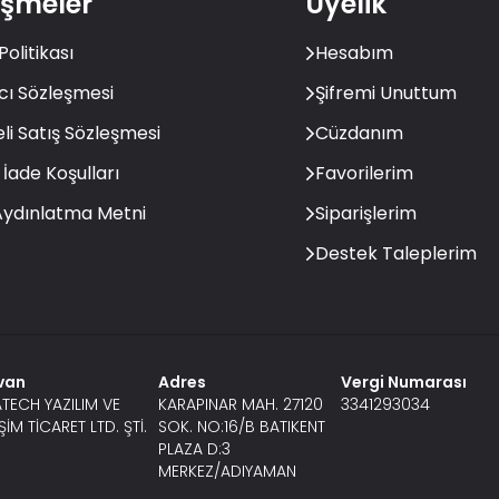
eşmeler
Üyelik
 Politikası
Hesabım
ıcı Sözleşmesi
Şifremi Unuttum
li Satış Sözleşmesi
Cüzdanım
 İade Koşulları
Favorilerim
ydınlatma Metni
Siparişlerim
Destek Taleplerim
van
Adres
Vergi Numarası
TECH YAZILIM VE
KARAPINAR MAH. 27120
3341293034
İŞİM TİCARET LTD. ŞTİ.
SOK. NO:16/B BATIKENT
PLAZA D:3
MERKEZ/ADIYAMAN