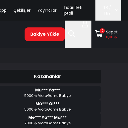
Ticari İleti
TR /
app
Çekilişler
Yayıncılar
İptali
TRY
0
Sepet
Bakiye Yükle
0,00 ₺
Kazananlar
Mu*** Ya***
5000 ₺ VioraGame Bakiye
Mü*** Ol***
5000 ₺ VioraGame Bakiye
Me*** Ya*** Ma***
2000 ₺ VioraGame Bakiye