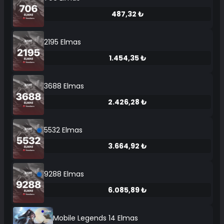
487,32 ₺
2195 Elmas
1.454,35 ₺
3688 Elmas
2.426,28 ₺
5532 Elmas
3.664,92 ₺
9288 Elmas
6.085,89 ₺
Mobile Legends 14 Elmas