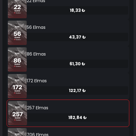
22 Elmas
18,33 ₺
56 Elmas
43,37 ₺
86 Elmas
61,30 ₺
172 Elmas
122,17 ₺
257 Elmas
182,84 ₺
706 Elmas