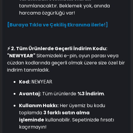
tanımlanacaktır. Beklemek yok, anında
harcama özgürlüğü var!
[Buraya Tıkla ve Çekiliş Ekranına ilerle!]
⚡ 2. Tüm Ürünlerde Geçerli İndirim Kodu:
"NEWYEAR"
Sitemizdeki e-pin, oyun parası veya
cüzdan kodlarında geçerli olmak üzere size özel bir
indirim tanımladık.
Kod:
NEWYEAR
Avantaj:
Tüm ürünlerde
%3 İndirim
.
Kullanım Hakkı:
Her üyemiz bu kodu
toplamda
3 farklı satın alma
işleminde
kullanabilir. Sepetinizde fırsatı
kaçırmayın!