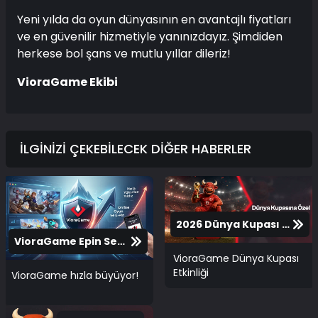
Yeni yılda da oyun dünyasının en avantajlı fiyatları
ve en güvenilir hizmetiyle yanınızdayız. Şimdiden
herkese bol şans ve mutlu yıllar dileriz!
VioraGame Ekibi
İLGİNİZİ ÇEKEBİLECEK DİĞER HABERLER
2026 Dünya Kupası VioraGame Etkinliği
VioraGame Epin Sektöründe Zirveye Koşuyor!
VioraGame Dünya Kupası
Etkinliği
VioraGame hızla büyüyor!