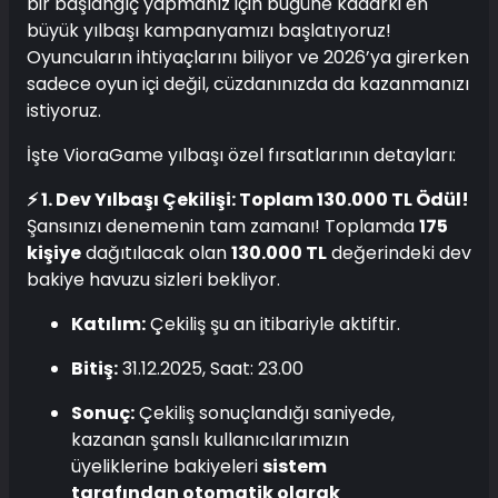
bir başlangıç yapmanız için bugüne kadarki en
büyük yılbaşı kampanyamızı başlatıyoruz!
Oyuncuların ihtiyaçlarını biliyor ve 2026’ya girerken
sadece oyun içi değil, cüzdanınızda da kazanmanızı
istiyoruz.
İşte VioraGame yılbaşı özel fırsatlarının detayları:
⚡ 1. Dev Yılbaşı Çekilişi: Toplam 130.000 TL Ödül!
Şansınızı denemenin tam zamanı! Toplamda
175
kişiye
dağıtılacak olan
130.000 TL
değerindeki dev
bakiye havuzu sizleri bekliyor.
Katılım:
Çekiliş şu an itibariyle aktiftir.
Bitiş:
31.12.2025, Saat: 23.00
Sonuç:
Çekiliş sonuçlandığı saniyede,
kazanan şanslı kullanıcılarımızın
üyeliklerine bakiyeleri
sistem
tarafından otomatik olarak