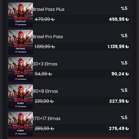
%5
Brawl Pass Plus
479,99 ₺
455,99 ₺
%5
Brawl Pro Pass
1.199,99 ₺
1.139,99 ₺
%5
30+3 Elmas
94,99 ₺
90,24 ₺
%5
80+8 Elmas
239,99 ₺
227,99 ₺
%5
170+17 Elmas
289,99 ₺
275,49 ₺