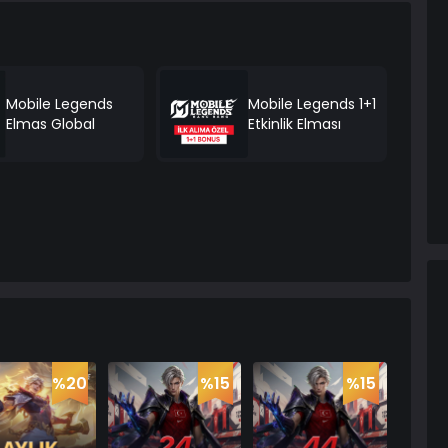
Mobile Legends
Mobile Legends 1+1
Elmas Global
Etkinlik Elması
%20
%15
%15