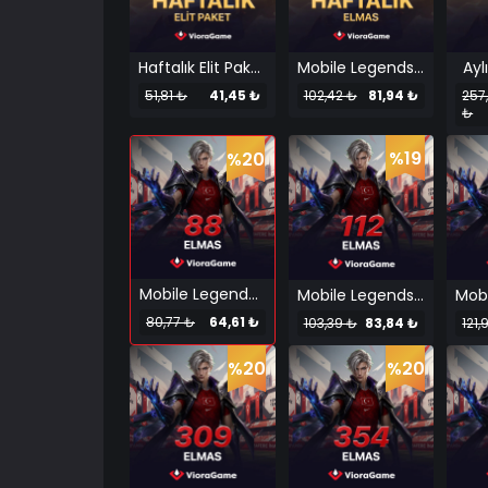
Haftalık Elit Paket
Mobile Legends Haftalık Elmas TR
Ayl
51,81 ₺
41,45 ₺
102,42 ₺
81,94 ₺
257
₺
%19
%20
Mobile Legends 88 Elmas
Mobile Legends 112 Elmas
80,77 ₺
64,61 ₺
103,39 ₺
83,84 ₺
121,
%20
%20