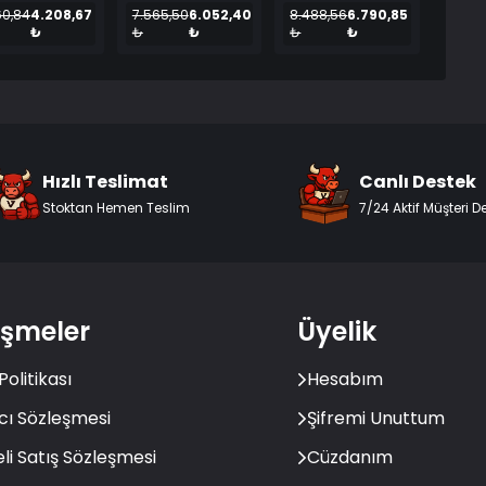
60,84
4.208,67
7.565,50
6.052,40
8.488,56
6.790,85
₺
₺
₺
₺
₺
Hızlı Teslimat
Canlı Destek
Stoktan Hemen Teslim
7/24 Aktif Müşteri D
eşmeler
Üyelik
 Politikası
Hesabım
ıcı Sözleşmesi
Şifremi Unuttum
li Satış Sözleşmesi
Cüzdanım