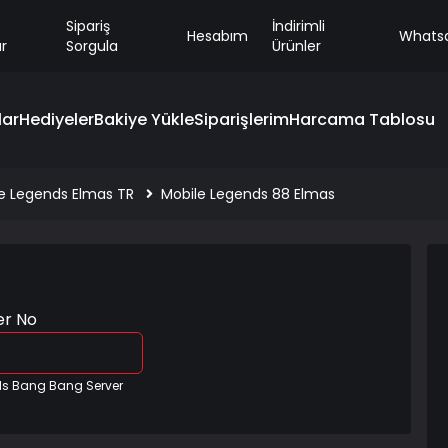
Sipariş
İndirimli
Hesabım
Whats
r
Sorgula
Ürünler
ar
Hediyeler
Bakiye Yükle
Siparişlerim
Harcama Tablosu
e Legends Elmas TR
Mobile Legends 88 Elmas
er No
ds Bang Bang Server