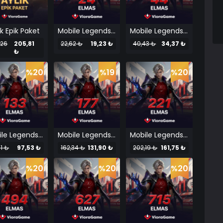
ık Epik Paket
Mobile Legends 24 Elmas
Mobile Legends 44 Elmas
,26
205,81
22,62 ₺
19,23 ₺
40,43 ₺
34,37 ₺
₺
%20
%19
%20
Mobile Legends 133 Elmas
Mobile Legends 177 Elmas
Mobile Legends 221 Elmas
91 ₺
97,53 ₺
162,34 ₺
131,90 ₺
202,19 ₺
161,75 ₺
%20
%20
%20