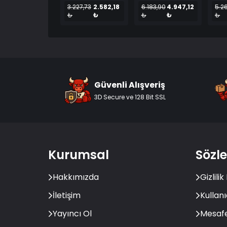
3.227,73
2.582,18
6.183,90
4.947,12
5.2
₺
₺
₺
₺
₺
Güvenli Alışveriş
3D Secure ve 128 Bit SSL
Kurumsal
Sözl
Hakkımızda
Gizlilik
İletişim
Kullan
Yayıncı Ol
Mesafe