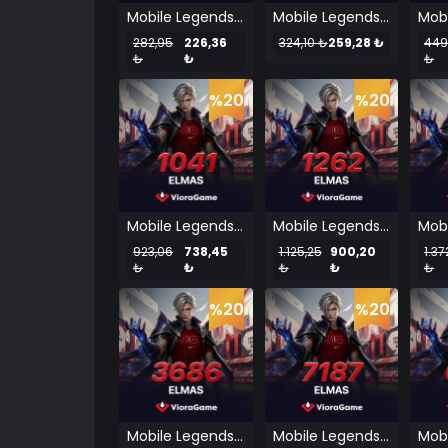
Mobile Legends 309 Elmas
Mobile Legends 354 Elmas
282,95
226,36
324,10 ₺
259,28 ₺
449
₺
₺
₺
%20
%20
Mobile Legends 1041 Elmas
Mobile Legends 1262 Elmas
923,06
738,45
1.125,25
900,20
1.37
₺
₺
₺
₺
₺
%20
%20
Mobile Legends 3686 Elmas
Mobile Legends 7187 Elmas