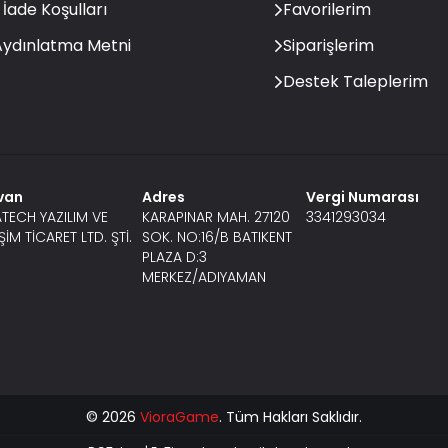
 İade Koşulları
Favorilerim
ydınlatma Metni
Siparişlerim
Destek Taleplerim
van
Adres
Vergi Numarası
TECH YAZILIM VE
KARAPINAR MAH. 27120
3341293034
İŞİM TİCARET LTD. ŞTİ.
SOK. NO:16/B BATIKENT
PLAZA D:3
MERKEZ/ADIYAMAN
© 2026
VioraGame
. Tüm Hakları Saklıdır.