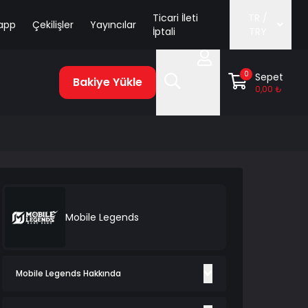
Ticari İleti
TR /
app
Çekilişler
Yayıncılar
İptali
TRY
0
Sepet
Bakiye Yükle
0,00 ₺
Mobile Legends
Mobile Legends Hakkında