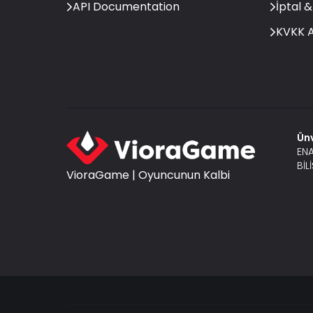
API Documentation
İptal &
KVKK A
Ün
ENA
BİL
VioraGame | Oyuncunun Kalbi