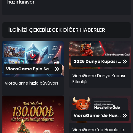
hazırlanıyor.
İLGİNİZİ ÇEKEBİLECEK DİĞER HABERLER
2026 Dünya Kupası VioraGame Etkinliği
VioraGame Epin Sektöründe Zirveye Koşuyor!
VioraGame Dünya Kupası
Etkinliği
VioraGame hızla büyüyor!
VioraGame 'de Havale ile Öde 500 TL Kazan
VioraGame 'de Havale ile