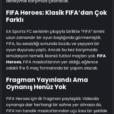
deneyimle karşımıza çıkaracak.
FIFA Heroes: Klasik FIFA’dan Çok
Farklı
EA Sports FC serisinin çıkışıyla birlikte “FIFA” ismini
uzun zamandır bir oyun başlığında görmemiştik.
FIFA, bu sessizliği sonunda bozdu ve yepyeni bir
oyun duyurusu yaptı. Ancak bu kez karşımızda
simülasyon temelli, lisanslı futbol maçları yok.
FIFA
Heroes
, FIFA maskotlarının yer aldığı, eğlence
odaklı 5’e 5 maç formatında bir yapım olacak.
Fragman Yayınlandı Ama
Oynanış Henüz Yok
FIFA Heroes için ilk fragman paylaşıldı. Videoda
oynanışa dair herhangi bir sahne yer almasa da,
FIFA’nın tanıdık maskotlarından üçü kısa bir şekilde