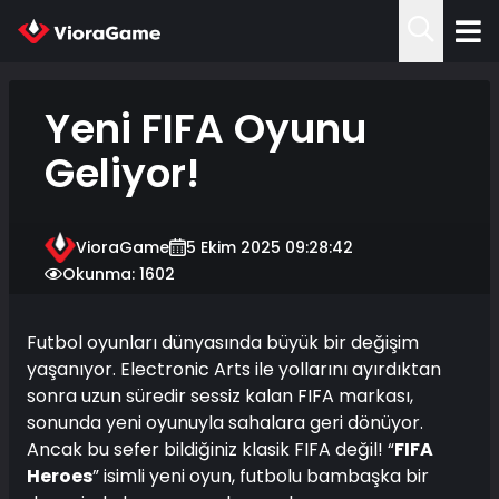
Yeni FIFA Oyunu
Geliyor!
VioraGame
5 Ekim 2025 09:28:42
Okunma: 1602
Futbol oyunları dünyasında büyük bir değişim
yaşanıyor. Electronic Arts ile yollarını ayırdıktan
sonra uzun süredir sessiz kalan FIFA markası,
sonunda yeni oyunuyla sahalara geri dönüyor.
Ancak bu sefer bildiğiniz klasik FIFA değil! “
FIFA
Heroes
” isimli yeni oyun, futbolu bambaşka bir