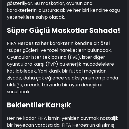
gösteriliyor. Bu maskotlar, oyunun ana
karakterlerini oluşturacak ve her biri kendine özgü
yeteneklere sahip olacak.
Süper Güçlü Maskotlar Sahada!
FIFA Heroes’ta her karakterin kendine ait özel
“süper güçleri” ve “özel hareketleri” bulunacak.
Oyuncular ister tek başına (PvE), ister diğer
oyunculara karşı (PvP) bu enerjik mücadelelere
katılabilecek. Yani klasik bir futbol maçından
ziyade, daha çok eğlence ve aksiyonun ön planda
olduğu, arcade tarzında bir oyun deneyimi
sunulacak.
Beklentiler Karışık
Her ne kadar FIFA ismini yeniden duymak nostaljik
bir heyecan yaratsa da, FIFA Heroes’un alışılmış